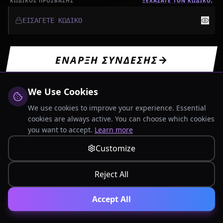
ΚΩΔΙΚΟΣ ΠΡΟΣΒΑΣΗΣ
ΞΕΧΑΣΑΤΕ ΤΟΝ ΚΩΔΙΚΟ;
ΕΝΑΡΞΗ ΣΥΝΔΕΣΗΣ
We Use Cookies
We use cookies to improve your experience. Essential
ΔΕΝ ΕΧΕΙΣ ΛΟΓΑΡΙΑΣΜΟ?
cookies are always active. You can choose which cookies
ΕΓΓΡΑΦΗ ΝΕΟΥ ΛΟΓΑΡΙΑΣΜΟΥ
you want to accept.
Learn more
Customize
Reject All
Accept All
ΑΣΦΑΛΗΣ ΔΙΑΚΟΜΙΣΤΗΣ // [EU-WEST-1]
ΚΑΘΥΣΤΕΡΗΣΗ: 12MS
ΠΡΩΤΟΚΟΛΛΟ ΑΠΟΡΡΗΤΟΥ
ΟΡΟΙ ΧΡΗΣΗΣ